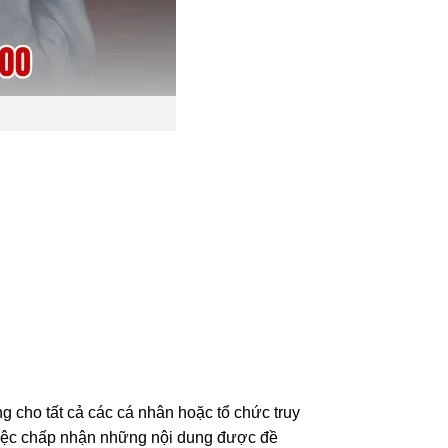
 cho tất cả các cá nhân hoặc tổ chức truy
 việc chấp nhận những nội dung được đề