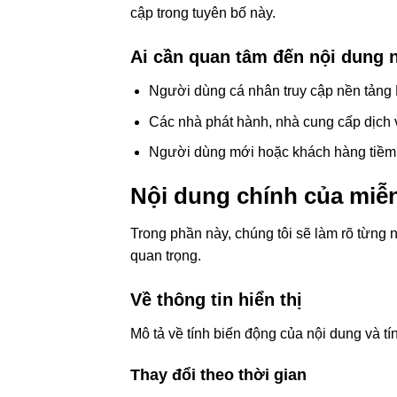
cập trong tuyên bố này.
Ai cần quan tâm đến nội dung 
Người dùng cá nhân truy cập nền tảng
Các nhà phát hành, nhà cung cấp dịch v
Người dùng mới hoặc khách hàng tiềm n
Nội dung chính của miễ
Trong phần này, chúng tôi sẽ làm rõ từng n
quan trọng.
Về thông tin hiển thị
Mô tả về tính biến động của nội dung và tín
Thay đổi theo thời gian