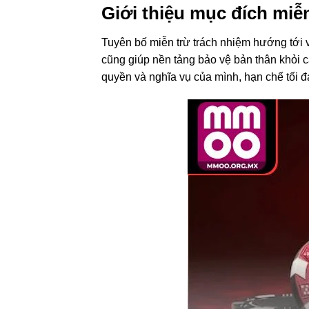
Giới thiệu mục đích mi
Tuyên bố miễn trừ trách nhiệm hướng tới v
cũng giúp nền tảng bảo vệ bản thân khỏi 
quyền và nghĩa vụ của mình, hạn chế tối đ