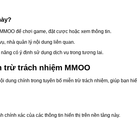
này?
 MMOO để chơi game, đặt cược hoặc xem thông tin.
ụ, nhà quản lý nội dung liên quan.
ăng có ý định sử dụng dịch vụ trong tương lai.
n trừ trách nhiệm MMOO
ội dung chính trong tuyên bố miễn trừ trách nhiệm, giúp bạn hiểu
h chính xác của các thông tin hiển thị trên nền tảng này.