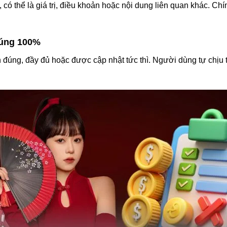
ục, có thể là giá trị, điều khoản hoặc nội dung liên quan khác. Ch
đúng 100%
đúng, đầy đủ hoặc được cập nhật tức thì. Người dùng tự chịu t