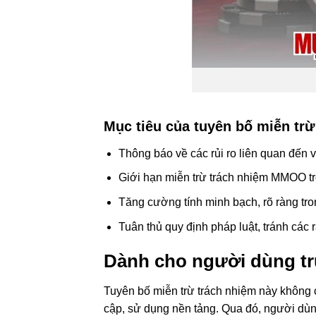
Mục tiêu của tuyên bố miễn t
Thông báo về các rủi ro liên quan đến v
Giới hạn miễn trừ trách nhiệm MMOO tron
Tăng cường tính minh bạch, rõ ràng tro
Tuân thủ quy định pháp luật, tránh các
Dành cho người dùng tr
Tuyên bố miễn trừ trách nhiệm này không 
cập, sử dụng nền tảng. Qua đó, người dùn