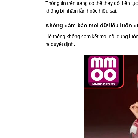
Thông tin trên trang có thể thay đổi liên t
không bị nhầm lẫn hoặc hiểu sai.
Không đảm bảo mọi dữ liệu luôn 
Hệ thống không cam kết mọi nội dung luôn 
ra quyết định.