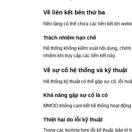
Về liên kết bên thứ ba
Nền tảng có thể chứa các liên kết tới web
Trách nhiệm hạn chế
Hệ thống không kiểm soát nội dung, chính 
nhiệm khi truy cập các liên kết này.
Về sự cố hệ thống và kỹ thuật
Hệ thống kỹ thuật có thể gặp sự cố, lỗi hoặ
Khả năng gặp sự cố là có
MMOO không cam kết hệ thống hoạt động li
Thiệt hại do lỗi kỹ thuật
Trong các trường hợp lỗi kỹ thuật, bảo trì