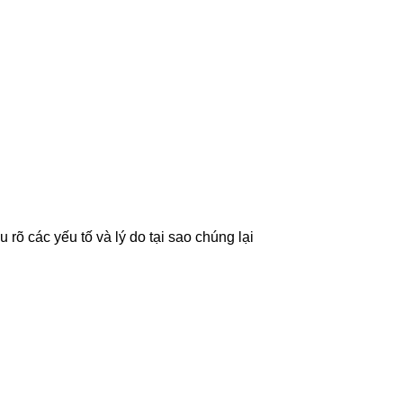
 rõ các yếu tố và lý do tại sao chúng lại