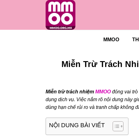
Bỏ
qua
nội
dung
MMOO
TH
Miễn Trừ Trách Nh
Miễn trừ trách nhiệm
MMOO
đóng vai trò
dụng dịch vụ. Việc nắm rõ nội dung này gi
dùng hạn chế rủi ro và tranh chấp không đ
NỘI DUNG BÀI VIẾT