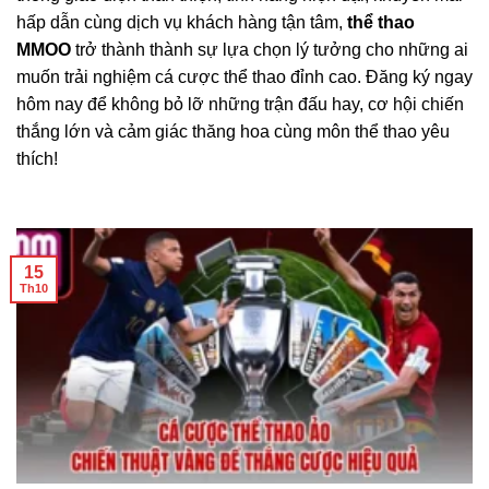
hấp dẫn cùng dịch vụ khách hàng tận tâm,
thể thao
MMOO
trở thành thành sự lựa chọn lý tưởng cho những ai
muốn trải nghiệm cá cược thể thao đỉnh cao. Đăng ký ngay
hôm nay để không bỏ lỡ những trận đấu hay, cơ hội chiến
thắng lớn và cảm giác thăng hoa cùng môn thể thao yêu
thích!
15
Th10