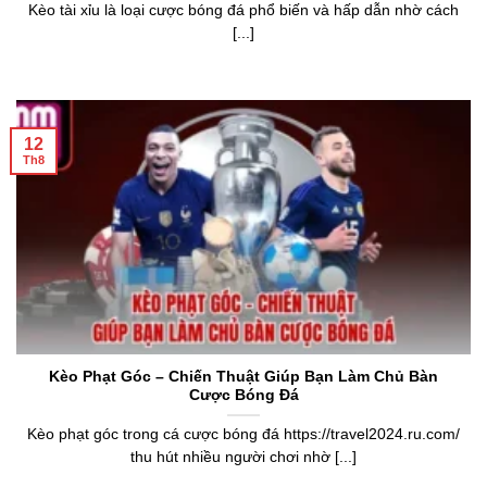
Kèo tài xỉu là loại cược bóng đá phổ biến và hấp dẫn nhờ cách
[...]
12
Th8
Kèo Phạt Góc – Chiến Thuật Giúp Bạn Làm Chủ Bàn
Cược Bóng Đá
Kèo phạt góc trong cá cược bóng đá https://travel2024.ru.com/
thu hút nhiều người chơi nhờ [...]