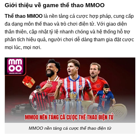
Giới thiệu về game thể thao MMOO
Thể thao MMOO
là nền tảng cá cược hợp pháp, cung cấp
đa dạng môn thể thao và trò chơi điện tử. Với giao diện
thân thiện, cập nhật tỷ lệ nhanh chóng và hệ thống hỗ trợ
phân tích hiệu quả, người chơi dễ dàng tham gia đặt cược
mọi lúc, mọi nơi.
MMOO nền tảng cá cược thể thao điện tử