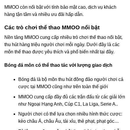
MMOO còn nổi bật với tính bảo mật cao, dịch vụ khách
hàng tận tâm và nhiều ưu đãi hấp dẫn.
Các trò chơi thể thao MMOO nổi bật
Nền tảng MMOO cung cấp nhiều trò chơi thể thao nổi bật,
thu hút hàng triệu người chơi mỗi ngày. Dưới đây là các
môn thể thao được yêu thích và phổ biến nhất tại đây.
Bóng đá môn có thể thao tác với lượng giao dịch
Bóng đá là bộ môn thu hút đông đảo người chơi cá
cược tại MMOO cũng như trên toàn thế giới
MMOO cung cấp đầy đủ các trận đấu từ các giải lớn
như Ngoại Hạng Anh, Cúp C1, La Liga, Serie A..
Người chơi có thể lựa chọn nhiều hình thức cược:
kèo châu Á, châu Âu, tài xỉu, thẻ phạt, phạt góc…