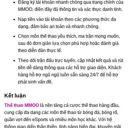
Đăng ký tài khoản nhanh chóng qua trang chính của
MMOO, điền đầy đủ thông tin và xác thực danh tính.
Nạp tiền vào tài khoản theo các phương thức đa
dạng, đảm bảo an toàn và nhanh chóng.
Chọn môn thể thao yêu thích, ma trận mong muốn,
sau đó đơn giản lựa chọn phù hợp hoặc đánh giá
theo diễn đàn thực tế.
Theo dõi trận đấu trực tuyến, cập nhật kết quả và rút
tiền dễ dàng thông qua các hỗ trợ giao diện. Khách
hàng hỗ trợ ngũ ngũ luôn sẵn sàng 24/7 để hỗ trợ
phát sinh vấn đề.
Kết luận
Thể thao MMOO
là nền tảng cá cược thể thao hàng đầu,
cung cấp đa dạng các môn thể thao từ bóng đá, bóng rổ,
quần vợt đến eSports và nhiều môn học khác. Với hệ
thống giao diện thân thiện, tính năng hiện đại, khuyến mãi