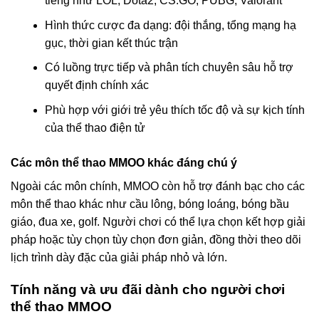
tiếng như LOL, Dota2, CS:GO, PUBG, Valorant
Hình thức cược đa dạng: đội thắng, tổng mạng hạ
gục, thời gian kết thúc trận
Có luồng trực tiếp và phân tích chuyên sâu hỗ trợ
quyết định chính xác
Phù hợp với giới trẻ yêu thích tốc độ và sự kịch tính
của thể thao điện tử
Các môn thể thao MMOO khác đáng chú ý
Ngoài các môn chính, MMOO còn hỗ trợ đánh bạc cho các
môn thể thao khác như cầu lông, bóng loáng, bóng bầu
giáo, đua xe, golf. Người chơi có thể lựa chọn kết hợp giải
pháp hoặc tùy chọn tùy chọn đơn giản, đồng thời theo dõi
lịch trình dày đặc của giải pháp nhỏ và lớn.
Tính năng và ưu đãi dành cho người chơi
thể thao MMOO