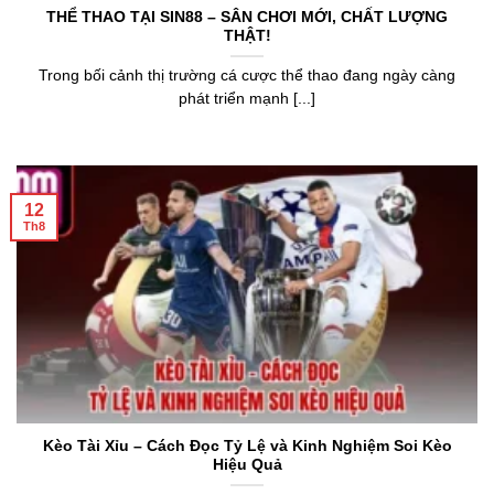
THỂ THAO TẠI SIN88 – SÂN CHƠI MỚI, CHẤT LƯỢNG
THẬT!
Trong bối cảnh thị trường cá cược thể thao đang ngày càng
phát triển mạnh [...]
12
Th8
Kèo Tài Xỉu – Cách Đọc Tỷ Lệ và Kinh Nghiệm Soi Kèo
Hiệu Quả