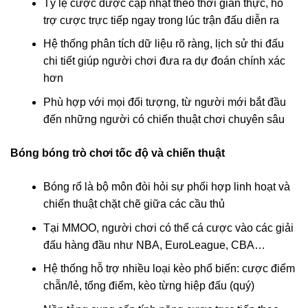
Tỷ lệ cược được cập nhật theo thời gian thực, hỗ
trợ cược trực tiếp ngay trong lúc trận đấu diễn ra
Hệ thống phân tích dữ liệu rõ ràng, lịch sử thi đấu
chi tiết giúp người chơi đưa ra dự đoán chính xác
hơn
Phù hợp với mọi đối tượng, từ người mới bắt đầu
đến những người có chiến thuật chơi chuyên sâu
Bóng bóng trò chơi tốc độ và chiến thuật
Bóng rổ là bộ môn đòi hỏi sự phối hợp linh hoạt và
chiến thuật chặt chẽ giữa các cầu thủ
Tại MMOO, người chơi có thể cá cược vào các giải
đấu hàng đầu như NBA, EuroLeague, CBA…
Hệ thống hỗ trợ nhiều loại kèo phổ biến: cược điểm
chẵn/lẻ, tổng điểm, kèo từng hiệp đấu (quý)