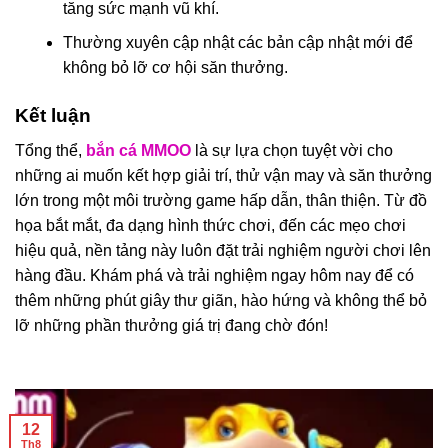
tăng sức mạnh vũ khí.
Thường xuyên cập nhật các bản cập nhật mới để
không bỏ lỡ cơ hội săn thưởng.
Kết luận
Tổng thể,
bắn cá MMOO
là sự lựa chọn tuyệt vời cho
những ai muốn kết hợp giải trí, thử vận may và săn thưởng
lớn trong một môi trường game hấp dẫn, thân thiện. Từ đồ
họa bắt mắt, đa dạng hình thức chơi, đến các mẹo chơi
hiệu quả, nền tảng này luôn đặt trải nghiệm người chơi lên
hàng đầu. Khám phá và trải nghiệm ngay hôm nay để có
thêm những phút giây thư giãn, hào hứng và không thể bỏ
lỡ những phần thưởng giá trị đang chờ đón!
12
Th8