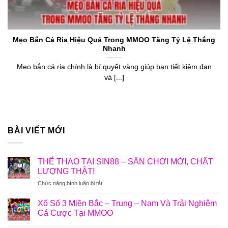
Mẹo Bắn Cá Ria Hiệu Quả Trong MMOO Tăng Tỷ Lệ Thắng
Nhanh
Mẹo bắn cá ria chính là bí quyết vàng giúp bạn tiết kiệm đạn
và [...]
BÀI VIẾT MỚI
THỂ THAO TẠI SIN88 – SÂN CHƠI MỚI, CHẤT
LƯỢNG THẬT!
ở
Chức năng bình luận bị tắt
THỂ
THAO
Xổ Số 3 Miền Bắc – Trung – Nam Và Trải Nghiệm
TẠI
Cá Cược Tại MMOO
SIN88
–