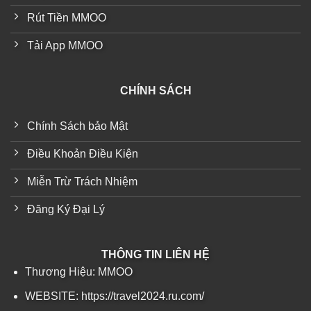
Rút Tiền MMOO
Tải App MMOO
CHÍNH SÁCH
Chính Sách bảo Mật
Điều Khoản Điều Kiện
Miễn Trừ Trách Nhiệm
Đăng Ký Đại Lý
THÔNG TIN LIÊN HỆ
Thương Hiệu: MMOO
WEBSITE:
https://travel2024.ru.com/