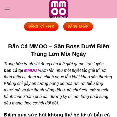
Bỏ
qua
nội
dung
ĐĂNG KÝ +99K
ĐĂNG NHẬP
Bắn Cá MMOO – Săn Boss Dưới Biển
Trúng Lớn Mỗi Ngày
Trong bức tranh sôi động của thế giới game trực tuyến,
bắn cá tại
MMOO
vươn lên như một tuyệt tác giải trí nơi
thỏa mãn cả đam mê chinh phục lẫn khát khao săn thưởng.
Không chỉ gây ấn tượng bằng đồ họa rực rỡ, hiệu ứng
mượt mà và âm thanh sống động, trò chơi còn mở ra một
hành trình khám phá đại dương kỳ bí, nơi từng phát súng
đều mang theo cơ hội đổi đời.
Điểm qua sức hút không thể bỏ lỡ từ bắn cá