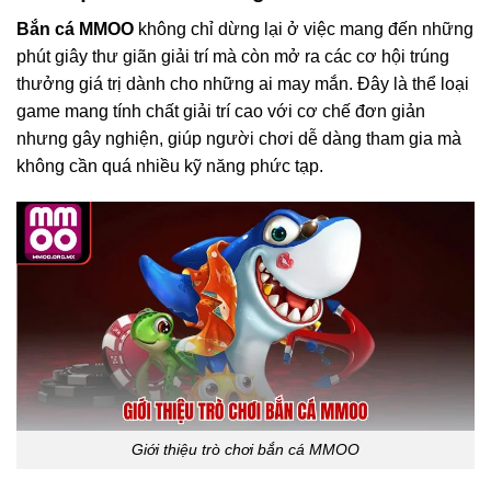
Bắn cá MMOO
không chỉ dừng lại ở việc mang đến những
phút giây thư giãn giải trí mà còn mở ra các cơ hội trúng
thưởng giá trị dành cho những ai may mắn. Đây là thể loại
game mang tính chất giải trí cao với cơ chế đơn giản
nhưng gây nghiện, giúp người chơi dễ dàng tham gia mà
không cần quá nhiều kỹ năng phức tạp.
Giới thiệu trò chơi bắn cá MMOO