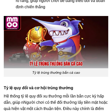
rõ ràng, giúp người chơi dễ dàng theo dõi và đoán
định chiến thắng
Tỷ lệ trúng thưởng bắn cá cao
Tỷ lệ quy đổi và cơ hội trúng thưởng
Hệ thống tỷ lệ quy đổi xu thưởng mỗi lần bắn cực kỳ hấp
dẫn, giúp nNgười chơi có thể đổi thưởng lấy tiền mặt hoặc
quà hiện vật một cách thuận tiện. Điều này chính là điểm