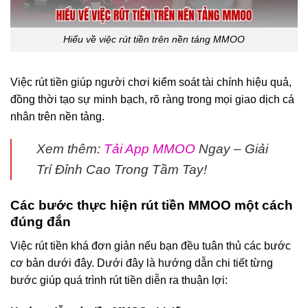
Hiểu về việc rút tiền trên nền tảng MMOO
Việc rút tiền giúp người chơi kiểm soát tài chính hiệu quả,
đồng thời tạo sự minh bạch, rõ ràng trong mọi giao dịch cá
nhân trên nền tảng.
Xem thêm:
Tải App MMOO
Ngay – Giải
Trí Đỉnh Cao Trong Tầm Tay!
Các bước thực hiện rút tiền MMOO một cách
đúng đắn
Việc rút tiền khá đơn giản nếu bạn đều tuân thủ các bước
cơ bản dưới đây. Dưới đây là hướng dẫn chi tiết từng
bước giúp quá trình rút tiền diễn ra thuận lợi: