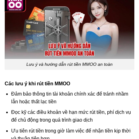
Lưu ý và hướng dẫn rút tiền MMOO an toàn
Các lưu ý khi rút tiền MMOO
Đảm bảo thông tin tài khoản chính xác để tránh nhầm
lẫn hoặc thất lạc tiền
Đọc kỹ các điều khoản về hạn mức rút tiền, phí dịch vụ
để chủ động trong quá trình giao dịch
Ưu tiên rút tiền trong giờ làm việc để nhận tiền kịp thời
và thuận tiện hơn