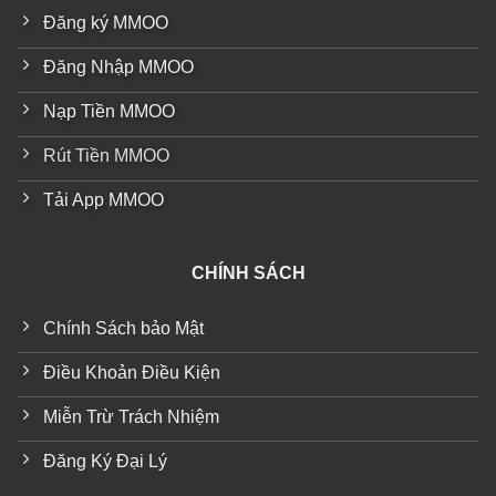
Đăng ký MMOO
Đăng Nhập MMOO
Nạp Tiền MMOO
Rút Tiền MMOO
Tải App MMOO
CHÍNH SÁCH
Chính Sách bảo Mật
Điều Khoản Điều Kiện
Miễn Trừ Trách Nhiệm
Đăng Ký Đại Lý