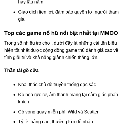
hay lâu năm
Giao dịch tiện lợi, đảm bảo quyền lợi người tham
gia
Top các game nổ hũ nổi bật nhất tại MMOO
Trong số nhiều trò chơi, dưới đây là những cái tên biểu
hiện tốt nhất được cộng đồng game thủ đánh giá cao về
tính giải trí và khả năng giành chiến thắng lớn.
Thần tài gõ cửa
Khai thác chủ đề truyền thống đặc sắc
Đồ họa rực rỡ, âm thanh mang lại cảm giác phấn
khích
Có vòng quay miễn phí, Wild và Scatter
Tỷ lệ thắng cao, thưởng lớn dễ nhận