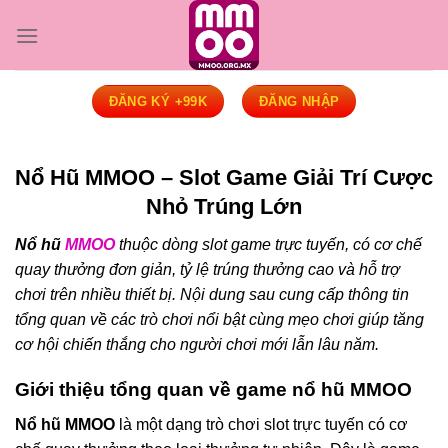
Bỏ
qua
nội
dung
ĐĂNG KÝ +99K
ĐĂNG NHẬP
Nổ Hũ MMOO – Slot Game Giải Trí Cược
Nhỏ Trúng Lớn
Nổ hũ
MMOO
thuộc dòng slot game trực tuyến, có cơ chế
quay thưởng đơn giản, tỷ lệ trúng thưởng cao và hỗ trợ
chơi trên nhiều thiết bị. Nội dung sau cung cấp thông tin
tổng quan về các trò chơi nổi bật cùng mẹo chơi giúp tăng
cơ hội chiến thắng cho người chơi mới lẫn lâu năm.
Giới thiệu tổng quan về game nổ hũ MMOO
Nổ hũ MMOO
là một dạng trò chơi slot trực tuyến có cơ