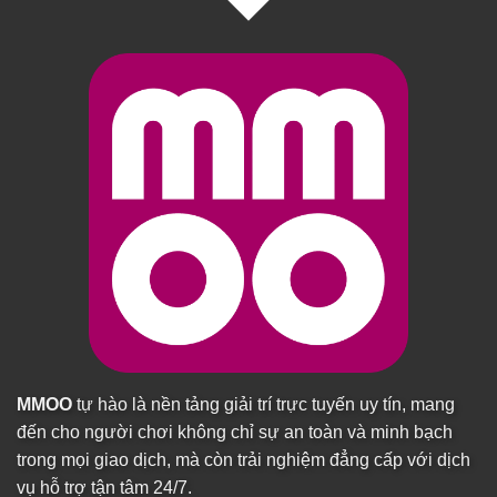
MMOO
tự hào là nền tảng giải trí trực tuyến uy tín, mang
đến cho người chơi không chỉ sự an toàn và minh bạch
trong mọi giao dịch, mà còn trải nghiệm đẳng cấp với dịch
vụ hỗ trợ tận tâm 24/7.