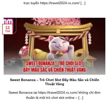
trực tuyến https://travel2024.ru.com/ [...]
12
Th8
Sweet Bonanza – Trò Chơi Slot Đầy Màu Sắc và Chiến
Thuật Vàng
Sweet Bonanza tại https://travel2024.ru.com/ không chỉ đơn
thuần là một trò chơi slot online – [...]