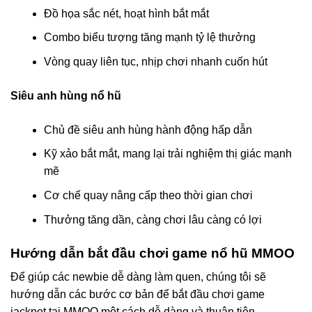
Đồ họa sắc nét, hoạt hình bắt mắt
Combo biểu tượng tăng mạnh tỷ lệ thưởng
Vòng quay liên tục, nhịp chơi nhanh cuốn hút
Siêu anh hùng nổ hũ
Chủ đề siêu anh hùng hành động hấp dẫn
Kỹ xảo bắt mắt, mang lại trải nghiệm thị giác mạnh
mẽ
Cơ chế quay nâng cấp theo thời gian chơi
Thưởng tăng dần, càng chơi lâu càng có lợi
Hướng dẫn bắt đầu chơi game nổ hũ MMOO
Để giúp các newbie dễ dàng làm quen, chúng tôi sẽ
hướng dẫn các bước cơ bản để bắt đầu chơi game
jackpot tại MMOO một cách dễ dàng và thuận tiện.