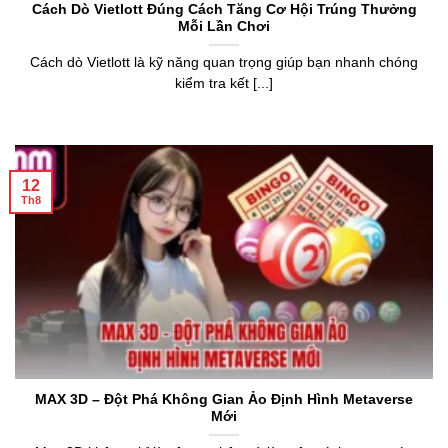
Cách Dò Vietlott Đúng Cách Tăng Cơ Hội Trúng Thưởng
Mỗi Lần Chơi
Cách dò Vietlott là kỹ năng quan trọng giúp bạn nhanh chóng
kiểm tra kết [...]
12
Th8
MAX 3D – Đột Phá Không Gian Ảo Định Hình Metaverse
Mới