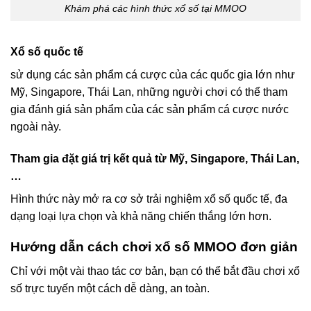
Khám phá các hình thức xổ số tại MMOO
Xổ số quốc tế
sử dụng các sản phẩm cá cược của các quốc gia lớn như
Mỹ, Singapore, Thái Lan, những người chơi có thể tham
gia đánh giá sản phẩm của các sản phẩm cá cược nước
ngoài này.
Tham gia đặt giá trị kết quả từ Mỹ, Singapore, Thái Lan,
…
Hình thức này mở ra cơ sở trải nghiệm xổ số quốc tế, đa
dạng loại lựa chọn và khả năng chiến thắng lớn hơn.
Hướng dẫn cách chơi xổ số MMOO đơn giản
Chỉ với một vài thao tác cơ bản, bạn có thể bắt đầu chơi xổ
số trực tuyến một cách dễ dàng, an toàn.