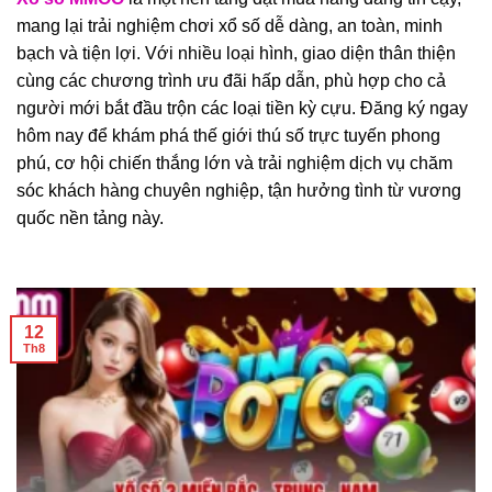
mang lại trải nghiệm chơi xổ số dễ dàng, an toàn, minh
bạch và tiện lợi. Với nhiều loại hình, giao diện thân thiện
cùng các chương trình ưu đãi hấp dẫn, phù hợp cho cả
người mới bắt đầu trộn các loại tiền kỳ cựu. Đăng ký ngay
hôm nay để khám phá thế giới thú số trực tuyến phong
phú, cơ hội chiến thắng lớn và trải nghiệm dịch vụ chăm
sóc khách hàng chuyên nghiệp, tận hưởng tình từ vương
quốc nền tảng này.
12
Th8