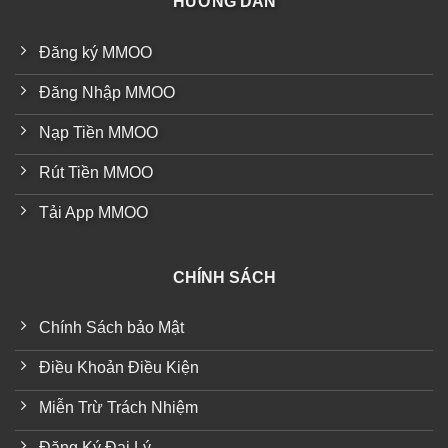
HƯỚNG DẪN
Đăng ký MMOO
Đăng Nhập MMOO
Nạp Tiền MMOO
Rút Tiền MMOO
Tải App MMOO
CHÍNH SÁCH
Chính Sách bảo Mật
Điều Khoản Điều Kiện
Miễn Trừ Trách Nhiệm
Đăng Ký Đại Lý