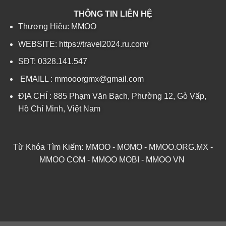
THÔNG TIN LIÊN HỆ
Thương Hiệu: MMOO
WEBSITE:
https://travel2024.ru.com/
SĐT: 0328.141.547
EMAILL :
mmooorgmx@gmail.com
ĐỊA CHỈ : 885 Phạm Văn Bạch, Phường 12, Gò Vấp,
Hồ Chí Minh, Việt Nam
Từ Khóa Tìm Kiếm: MMOO - MOMO - MMOO.ORG.MX -
MMOO COM - MMOO MOBI - MMOO VN