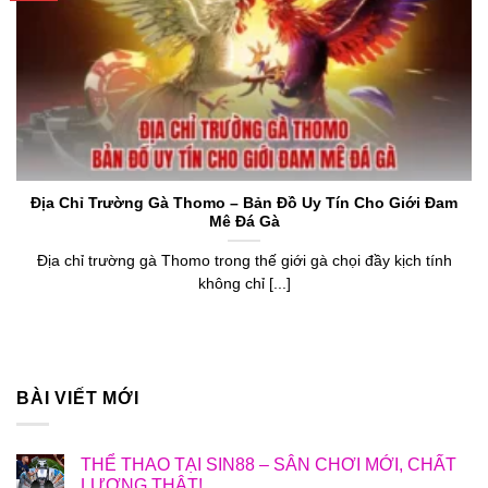
Địa Chỉ Trường Gà Thomo – Bản Đồ Uy Tín Cho Giới Đam
Mê Đá Gà
Địa chỉ trường gà Thomo trong thế giới gà chọi đầy kịch tính
không chỉ [...]
BÀI VIẾT MỚI
THỂ THAO TẠI SIN88 – SÂN CHƠI MỚI, CHẤT
LƯỢNG THẬT!