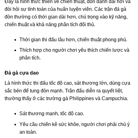
Đây là hình thức thiên về chiến thuật, đòn đánh dài hơi và
đòi hỏi sự tính toán của huấn luyện viên. Các trận đá gà
đòn thường có thời gian dài hơn, chú trọng vào kỹ năng,
chiến thuật và khả năng phân tích đối thủ.
Thời gian thi đấu lâu hơn, chiến thuật phong phú.
Thích hợp cho người chơi yêu thích chiến lược và
phân tích.
Đá gà cựa dao
Là hình thức thi đấu tốc độ cao, sát thương lớn, dùng cựa
sắc bén để tung đòn mạnh. Trận đấu diễn ra quyết liệt,
thường thấy ở các trường gà Philippines và Campuchia.
Sát thương mạnh, tốc độ cao.
Yêu cầu chiến kê sức khỏe, người chơi phải chú ý
an toàn.