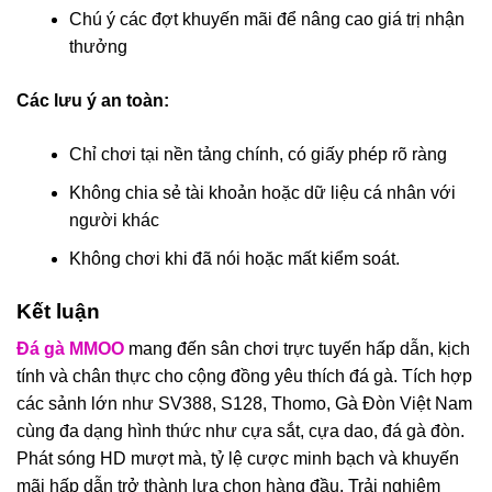
Chú ý các đợt khuyến mãi để nâng cao giá trị nhận
thưởng
Các lưu ý an toàn:
Chỉ chơi tại nền tảng chính, có giấy phép rõ ràng
Không chia sẻ tài khoản hoặc dữ liệu cá nhân với
người khác
Không chơi khi đã nói hoặc mất kiểm soát.
Kết luận
Đá gà MMOO
mang đến sân chơi trực tuyến hấp dẫn, kịch
tính và chân thực cho cộng đồng yêu thích đá gà. Tích hợp
các sảnh lớn như SV388, S128, Thomo, Gà Đòn Việt Nam
cùng đa dạng hình thức như cựa sắt, cựa dao, đá gà đòn.
Phát sóng HD mượt mà, tỷ lệ cược minh bạch và khuyến
mãi hấp dẫn trở thành lựa chọn hàng đầu. Trải nghiệm