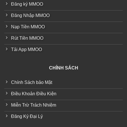
Đăng ký MMOO
Đăng Nhập MMOO
Nạp Tiền MMOO
Rút Tiền MMOO
Tải App MMOO
CHÍNH SÁCH
Chính Sách bảo Mật
Điều Khoản Điều Kiện
Miễn Trừ Trách Nhiệm
Đăng Ký Đại Lý