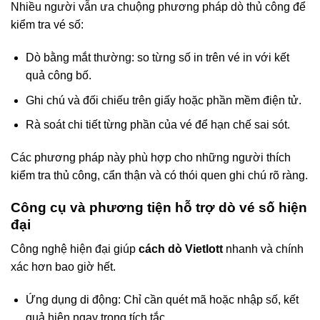
Nhiều người vẫn ưa chuộng phương pháp dò thủ công để
kiểm tra vé số:
Dò bằng mắt thường: so từng số in trên vé in với kết
quả công bố.
Ghi chú và đối chiếu trên giấy hoặc phần mềm điện tử.
Rà soát chi tiết từng phần của vé để hạn chế sai sót.
Các phương pháp này phù hợp cho những người thích
kiểm tra thủ công, cẩn thận và có thói quen ghi chú rõ ràng.
Công cụ và phương tiện hỗ trợ dò vé số hiện
đại
Công nghệ hiện đại giúp
cách dò Vietlott
nhanh và chính
xác hơn bao giờ hết.
Ứng dụng di động: Chỉ cần quét mã hoặc nhập số, kết
quả hiện ngay trong tích tắc