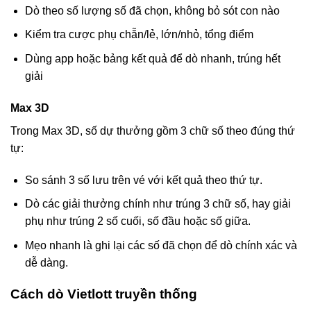
Dò theo số lượng số đã chọn, không bỏ sót con nào
Kiểm tra cược phụ chẵn/lẻ, lớn/nhỏ, tổng điểm
Dùng app hoặc bảng kết quả để dò nhanh, trúng hết
giải
Max 3D
Trong Max 3D, số dự thưởng gồm 3 chữ số theo đúng thứ
tự:
So sánh 3 số lưu trên vé với kết quả theo thứ tự.
Dò các giải thưởng chính như trúng 3 chữ số, hay giải
phụ như trúng 2 số cuối, số đầu hoặc số giữa.
Mẹo nhanh là ghi lại các số đã chọn để dò chính xác và
dễ dàng.
Cách dò Vietlott truyền thống