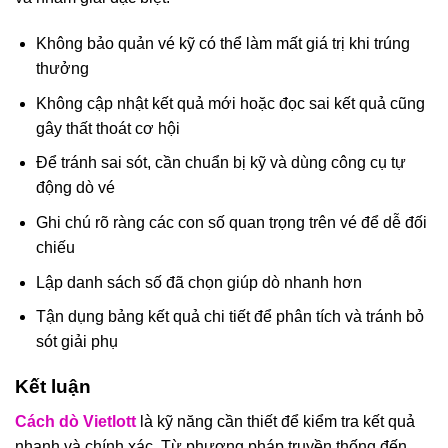
Không bảo quản vé kỹ có thể làm mất giá trị khi trúng
thưởng
Không cập nhật kết quả mới hoặc đọc sai kết quả cũng
gây thất thoát cơ hội
Để tránh sai sót, cần chuẩn bị kỹ và dùng công cụ tự
động dò vé
Ghi chú rõ ràng các con số quan trọng trên vé để dễ đối
chiếu
Lập danh sách số đã chọn giúp dò nhanh hơn
Tận dụng bảng kết quả chi tiết để phân tích và tránh bỏ
sót giải phụ
Kết luận
Cách dò Vietlott
là kỹ năng cần thiết để kiểm tra kết quả
nhanh và chính xác. Từ phương pháp truyền thống đến