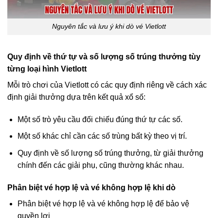
Nguyên tắc và lưu ý khi dò vé Vietlott
Quy định về thứ tự và số lượng số trúng thưởng tùy
từng loại hình Vietlott
Mỗi trò chơi của Vietlott có các quy định riêng về cách xác
định giải thưởng dựa trên kết quả xổ số:
Một số trò yêu cầu đối chiếu đúng thứ tự các số.
Một số khác chỉ cần các số trùng bất kỳ theo vị trí.
Quy định về số lượng số trúng thưởng, từ giải thưởng
chính đến các giải phụ, cũng thường khác nhau.
Phân biệt vé hợp lệ và vé không hợp lệ khi dò
Phân biệt vé hợp lệ và vé không hợp lệ để bảo vệ
quyền lợi