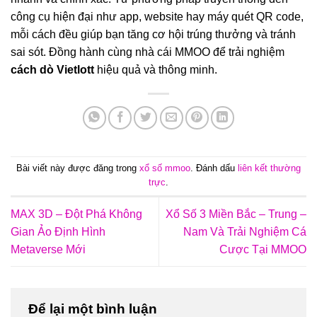
công cụ hiện đại như app, website hay máy quét QR code,
mỗi cách đều giúp bạn tăng cơ hội trúng thưởng và tránh
sai sót. Đồng hành cùng nhà cái MMOO để trải nghiệm
cách dò Vietlott
hiệu quả và thông minh.
Bài viết này được đăng trong
xổ số mmoo
. Đánh dấu
liên kết thường
trực
.
MAX 3D – Đột Phá Không
Xổ Số 3 Miền Bắc – Trung –
Gian Ảo Định Hình
Nam Và Trải Nghiệm Cá
Metaverse Mới
Cược Tại MMOO
Để lại một bình luận