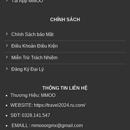
Tải App MMOO
CHÍNH SÁCH
Chính Sách bảo Mật
Điều Khoản Điều Kiện
Miễn Trừ Trách Nhiệm
Đăng Ký Đại Lý
THÔNG TIN LIÊN HỆ
Thương Hiệu: MMOO
WEBSITE:
https://travel2024.ru.com/
SĐT: 0328.141.547
EMAILL :
mmooorgmx@gmail.com