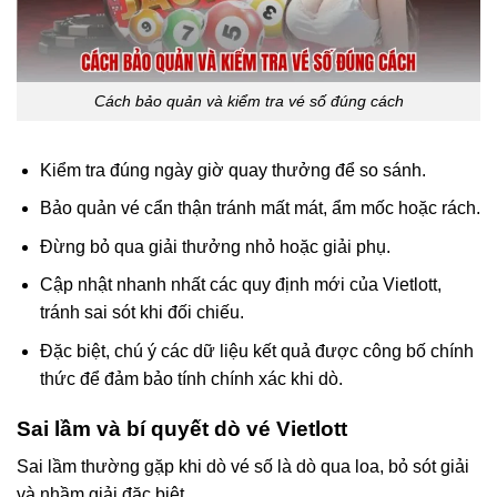
Cách bảo quản và kiểm tra vé số đúng cách
Kiểm tra đúng ngày giờ quay thưởng để so sánh.
Bảo quản vé cẩn thận tránh mất mát, ẩm mốc hoặc rách.
Đừng bỏ qua giải thưởng nhỏ hoặc giải phụ.
Cập nhật nhanh nhất các quy định mới của Vietlott,
tránh sai sót khi đối chiếu.
Đặc biệt, chú ý các dữ liệu kết quả được công bố chính
thức để đảm bảo tính chính xác khi dò.
Sai lầm và bí quyết dò vé Vietlott
Sai lầm thường gặp khi dò vé số là dò qua loa, bỏ sót giải
và nhầm giải đặc biệt.