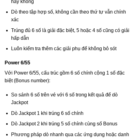
hay không
Dò theo tập hợp số, không cần theo thứ tự vẫn chính
xác
Trúng đủ 6 số là giải đặc biệt, 5 hoặc 4 số cũng có giải
hấp dẫn
Luôn kiểm tra thêm các giải phụ để không bỏ sót
Power 6/55
Với Power 6/55, cấu trúc gồm 6 số chính cộng 1 số đặc
biệt (Bonus number):
So sánh 6 số trên vé với 6 số trong kết quả để dò
Jackpot
Dò Jackpot 1 khi trúng 6 số chính
Dò Jackpot 2 khi trúng 5 số chính cùng số Bonus
Phương pháp dò nhanh qua các ứng dụng hoặc danh