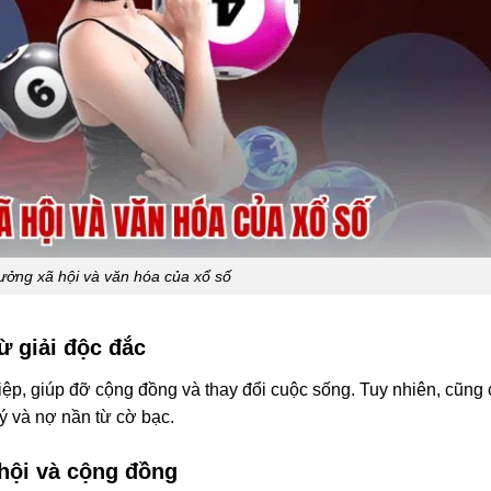
ưởng xã hội và văn hóa của xổ số
ừ giải độc đắc
ệp, giúp đỡ cộng đồng và thay đổi cuộc sống. Tuy nhiên, cũng 
lý và nợ nần từ cờ bạc.
 hội và cộng đồng