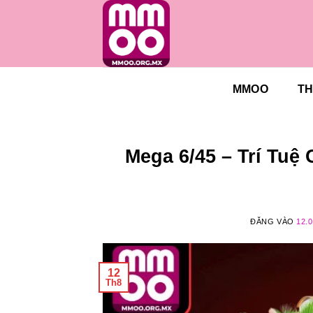
Bỏ
qua
nội
dung
MMOO
TH
Mega 6/45 – Trí Tuệ
ĐĂNG VÀO
12.
12
Th8