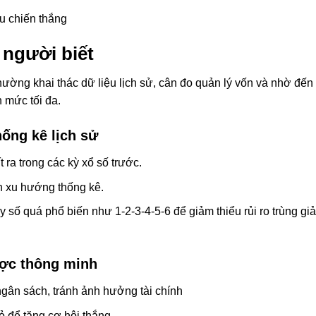
u chiến thắng
t người biết
hường khai thác dữ liệu lịch sử, cân đo quản lý vốn và nhờ đến
 mức tối đa.
hống kê lịch sử
 ra trong các kỳ xổ số trước.
n xu hướng thống kê.
y số quá phổ biến như 1-2-3-4-5-6 để giảm thiểu rủi ro trùng giả
ược thông minh
gân sách, tránh ảnh hưởng tài chính
ỏ để tăng cơ hội thắng