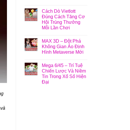
CHƠI
MỚI,
Cách Dò Vietlott
CHẤT
Đúng Cách Tăng Cơ
LƯỢNG
Hội Trúng Thưởng
THẬT!
Mỗi Lần Chơi
MAX 3D – Đột Phá
Không Gian Ảo Định
Hình Metaverse Mới
Mega 6/45 – Trí Tuệ
Chiến Lược Và Niềm
Tin Trong Xổ Số Hiện
Đại
ng
 và