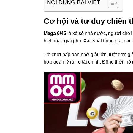
NỘI DUNG BÀI VIẾT
Cơ hội và tư duy chiến 
Mega 6/45
là xổ số nhà nước, người chơi 
biệt hoặc giải phụ. Xác suất trúng giải đặc
Trò chơi hấp dẫn nhờ giải lớn, luật đơn gi
hợp quản lý rủi ro tài chính. Đồng thời, n