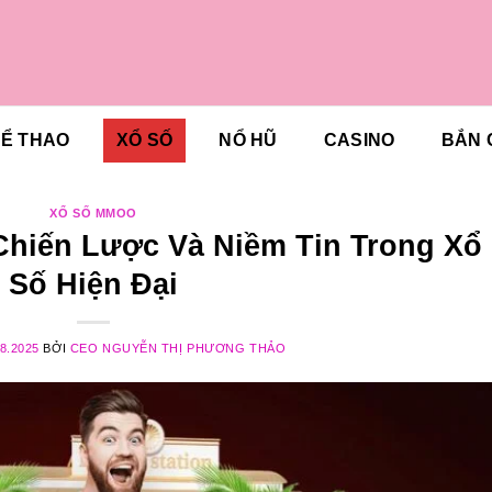
Ể THAO
XỔ SỐ
NỔ HŨ
CASINO
BẮN 
XỔ SỐ MMOO
 Chiến Lược Và Niềm Tin Trong Xổ
Số Hiện Đại
08.2025
BỞI
CEO NGUYỄN THỊ PHƯƠNG THẢO