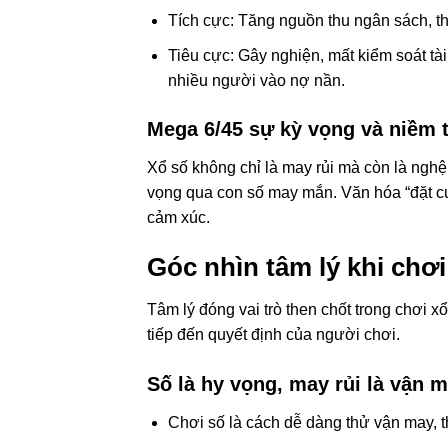
Tích cực: Tăng nguồn thu ngân sách, th
Tiêu cực: Gây nghiện, mất kiểm soát tà
nhiều người vào nợ nần.
Mega 6/45 sự kỳ vọng và niềm t
Xổ số không chỉ là may rủi mà còn là nghệ
vọng qua con số may mắn. Văn hóa “đặt c
cảm xúc.
Góc nhìn tâm lý khi chơ
Tâm lý đóng vai trò then chốt trong chơi x
tiếp đến quyết định của người chơi.
Số là hy vọng, may rủi là vận 
Chơi số là cách dễ dàng thử vận may, t