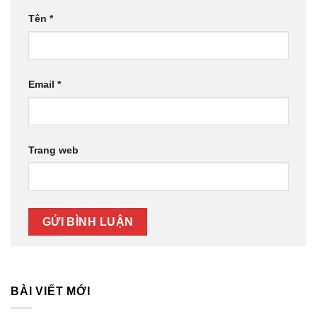
Tên
*
Email
*
Trang web
BÀI VIẾT MỚI