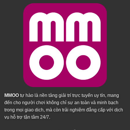
MMOO
tự hào là nền tảng giải trí trực tuyến uy tín, mang
đến cho người chơi không chỉ sự an toàn và minh bạch
trong mọi giao dịch, mà còn trải nghiệm đẳng cấp với dịch
vụ hỗ trợ tận tâm 24/7.