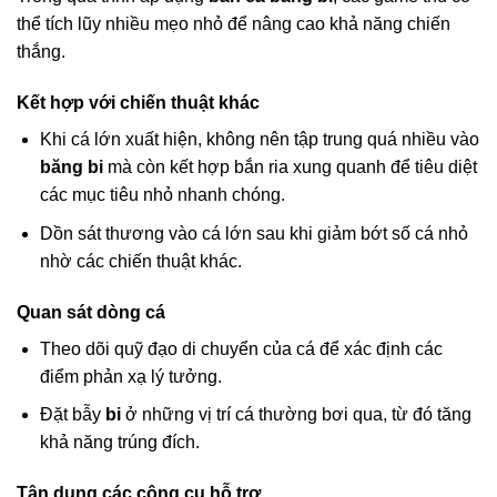
thể tích lũy nhiều mẹo nhỏ để nâng cao khả năng chiến
thắng.
Kết hợp với chiến thuật khác
Khi cá lớn xuất hiện, không nên tập trung quá nhiều vào
băng bi
mà còn kết hợp bắn ria xung quanh để tiêu diệt
các mục tiêu nhỏ nhanh chóng.
Dồn sát thương vào cá lớn sau khi giảm bớt số cá nhỏ
nhờ các chiến thuật khác.
Quan sát dòng cá
Theo dõi quỹ đạo di chuyển của cá để xác định các
điểm phản xạ lý tưởng.
Đặt bẫy
bi
ở những vị trí cá thường bơi qua, từ đó tăng
khả năng trúng đích.
Tận dụng các công cụ hỗ trợ