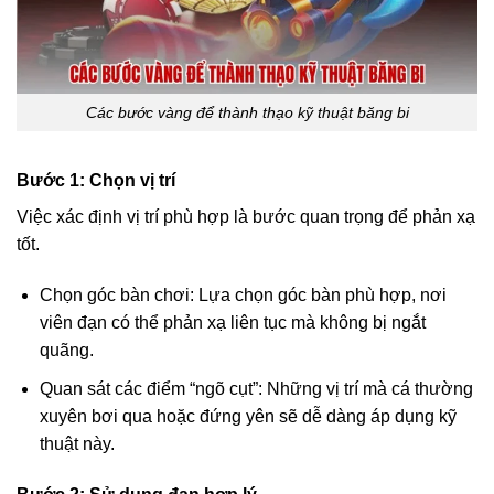
Các bước vàng để thành thạo kỹ thuật băng bi
Bước 1: Chọn vị trí
Việc xác định vị trí phù hợp là bước quan trọng để phản xạ
tốt.
Chọn góc bàn chơi: Lựa chọn góc bàn phù hợp, nơi
viên đạn có thể phản xạ liên tục mà không bị ngắt
quãng.
Quan sát các điểm “ngõ cụt”: Những vị trí mà cá thường
xuyên bơi qua hoặc đứng yên sẽ dễ dàng áp dụng kỹ
thuật này.