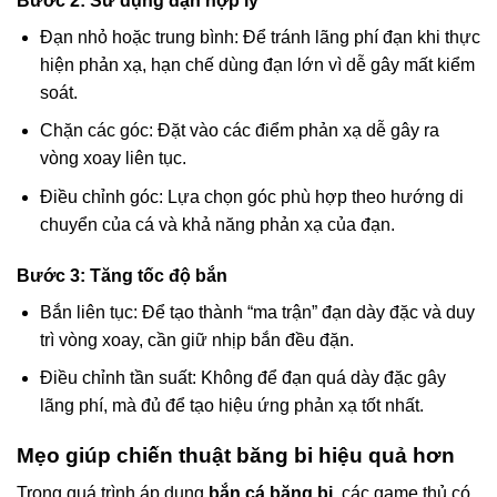
Bước 2: Sử dụng đạn hợp lý
Đạn nhỏ hoặc trung bình: Để tránh lãng phí đạn khi thực
hiện phản xạ, hạn chế dùng đạn lớn vì dễ gây mất kiểm
soát.
Chặn các góc: Đặt vào các điểm phản xạ dễ gây ra
vòng xoay liên tục.
Điều chỉnh góc: Lựa chọn góc phù hợp theo hướng di
chuyển của cá và khả năng phản xạ của đạn.
Bước 3: Tăng tốc độ bắn
Bắn liên tục: Để tạo thành “ma trận” đạn dày đặc và duy
trì vòng xoay, cần giữ nhịp bắn đều đặn.
Điều chỉnh tần suất: Không để đạn quá dày đặc gây
lãng phí, mà đủ để tạo hiệu ứng phản xạ tốt nhất.
Mẹo giúp chiến thuật băng bi hiệu quả hơn
Trong quá trình áp dụng
bắn cá băng bi
, các game thủ có