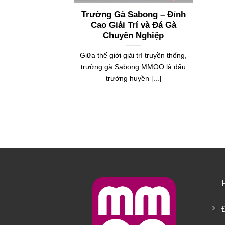
Trường Gà Sabong – Đỉnh
Cao Giải Trí và Đá Gà
Chuyên Nghiệp
Giữa thế giới giải trí truyền thống,
trường gà Sabong MMOO là đấu
trường huyền [...]