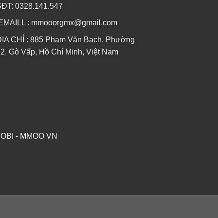
ĐT: 0328.141.547
EMAILL :
mmooorgmx@gmail.com
ỊA CHỈ : 885 Phạm Văn Bạch, Phường
2, Gò Vấp, Hồ Chí Minh, Việt Nam
MOBI - MMOO VN