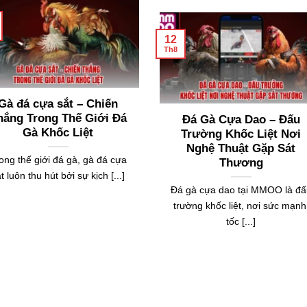
12
Th8
Gà đá cựa sắt – Chiến
hắng Trong Thế Giới Đá
Đá Gà Cựa Dao – Đấu
Gà Khốc Liệt
Trường Khốc Liệt Nơi
Nghệ Thuật Gặp Sát
ong thế giới đá gà, gà đá cựa
Thương
t luôn thu hút bởi sự kịch [...]
Đá gà cựa dao tại MMOO là đấ
trường khốc liệt, nơi sức mạnh
tốc [...]