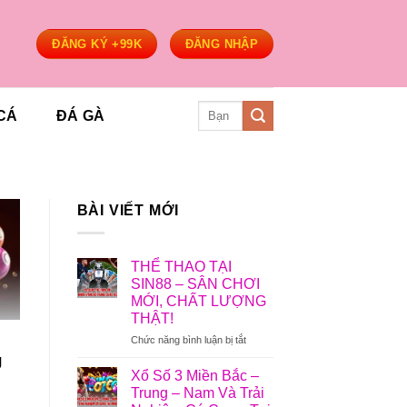
ĐĂNG KÝ +99K
ĐĂNG NHẬP
CÁ
ĐÁ GÀ
BÀI VIẾT MỚI
THỂ THAO TẠI
SIN88 – SÂN CHƠI
MỚI, CHẤT LƯỢNG
THẬT!
ở
Chức năng bình luận bị tắt
THỂ
g
THAO
Xổ Số 3 Miền Bắc –
TẠI
Trung – Nam Và Trải
SIN88