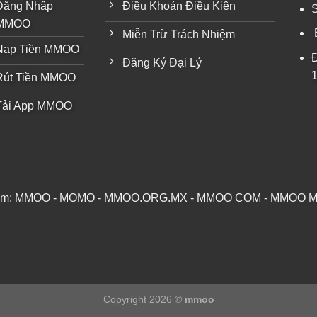
Đăng Nhập
Điều Khoản Điều Kiện
S
MMOO
Miễn Trừ Trách Nhiệm
Nạp Tiền MMOO
Đ
Đăng Ký Đại Lý
1
Rút Tiền MMOO
Tải App MMOO
iếm: MMOO - MOMO - MMOO.ORG.MX - MMOO COM - MMOO 
Copyright 2026 ©
mmoo