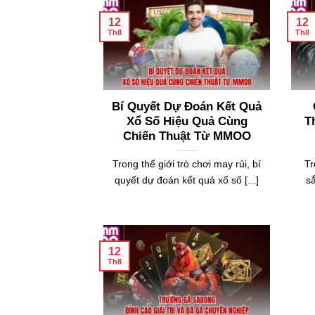
12
12
Th8
Th8
Bí Quyết Dự Đoán Kết Quả
Xổ Số Hiệu Quả Cùng
T
Chiến Thuật Từ MMOO
Trong thế giới trò chơi may rủi, bí
Tr
quyết dự đoán kết quả xổ số [...]
sắ
12
Th8