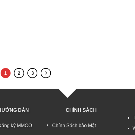
1
2
3
HƯỚNG DẪN
CHÍNH SÁCH
Đăng ký MMOO
Chính Sách bảo Mật