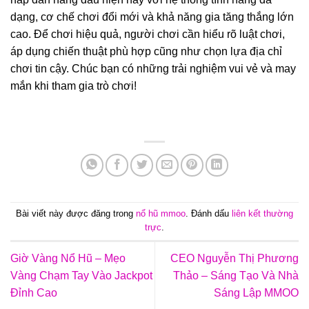
dạng, cơ chế chơi đổi mới và khả năng gia tăng thắng lớn
cao. Để chơi hiệu quả, người chơi cần hiểu rõ luật chơi,
áp dụng chiến thuật phù hợp cũng như chọn lựa địa chỉ
chơi tin cậy. Chúc bạn có những trải nghiệm vui vẻ và may
mắn khi tham gia trò chơi!
Bài viết này được đăng trong
nổ hũ mmoo
. Đánh dấu
liên kết thường
trực
.
Giờ Vàng Nổ Hũ – Mẹo
CEO Nguyễn Thị Phương
Vàng Chạm Tay Vào Jackpot
Thảo – Sáng Tạo Và Nhà
Đỉnh Cao
Sáng Lập MMOO