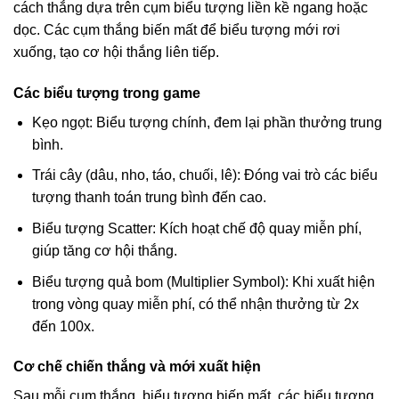
cách thắng dựa trên cụm biểu tượng liền kề ngang hoặc
dọc. Các cụm thắng biến mất để biểu tượng mới rơi
xuống, tạo cơ hội thắng liên tiếp.
Các biểu tượng trong game
Kẹo ngọt: Biểu tượng chính, đem lại phần thưởng trung
bình.
Trái cây (dâu, nho, táo, chuối, lê): Đóng vai trò các biểu
tượng thanh toán trung bình đến cao.
Biểu tượng Scatter: Kích hoạt chế độ quay miễn phí,
giúp tăng cơ hội thắng.
Biểu tượng quả bom (Multiplier Symbol): Khi xuất hiện
trong vòng quay miễn phí, có thể nhận thưởng từ 2x
đến 100x.
Cơ chế chiến thắng và mới xuất hiện
Sau mỗi cụm thắng, biểu tượng biến mất, các biểu tượng