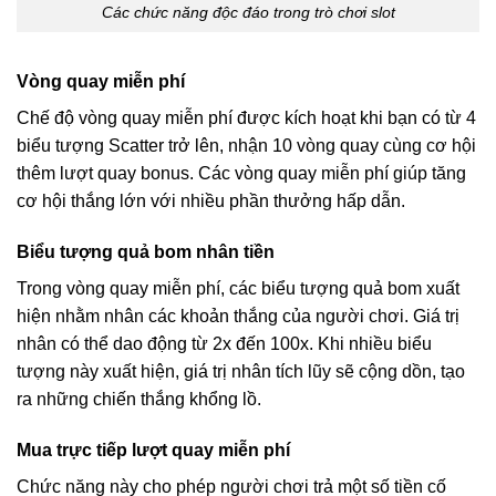
Các chức năng độc đáo trong trò chơi slot
Vòng quay miễn phí
Chế độ vòng quay miễn phí được kích hoạt khi bạn có từ 4
biểu tượng Scatter trở lên, nhận 10 vòng quay cùng cơ hội
thêm lượt quay bonus. Các vòng quay miễn phí giúp tăng
cơ hội thắng lớn với nhiều phần thưởng hấp dẫn.
Biểu tượng quả bom nhân tiền
Trong vòng quay miễn phí, các biểu tượng quả bom xuất
hiện nhằm nhân các khoản thắng của người chơi. Giá trị
nhân có thể dao động từ 2x đến 100x. Khi nhiều biểu
tượng này xuất hiện, giá trị nhân tích lũy sẽ cộng dồn, tạo
ra những chiến thắng khổng lồ.
Mua trực tiếp lượt quay miễn phí
Chức năng này cho phép người chơi trả một số tiền cố