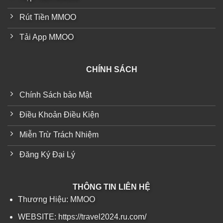
Rút Tiền MMOO
Tải App MMOO
CHÍNH SÁCH
Chính Sách bảo Mật
Điều Khoản Điều Kiện
Miễn Trừ Trách Nhiệm
Đăng Ký Đại Lý
THÔNG TIN LIÊN HỆ
Thương Hiệu: MMOO
WEBSITE:
https://travel2024.ru.com/