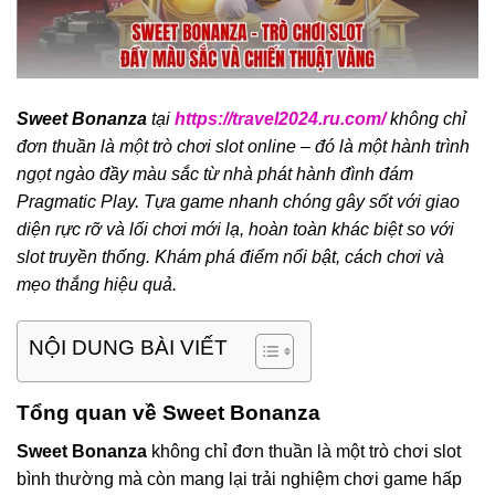
Sweet Bonanza
tại
https://travel2024.ru.com/
không chỉ
đơn thuần là một trò chơi slot online – đó là một hành trình
ngọt ngào đầy màu sắc từ nhà phát hành đình đám
Pragmatic Play. Tựa game nhanh chóng gây sốt với giao
diện rực rỡ và lối chơi mới lạ, hoàn toàn khác biệt so với
slot truyền thống. Khám phá điểm nổi bật, cách chơi và
mẹo thắng hiệu quả.
NỘI DUNG BÀI VIẾT
Tổng quan về Sweet Bonanza
Sweet Bonanza
không chỉ đơn thuần là một trò chơi slot
bình thường mà còn mang lại trải nghiệm chơi game hấp