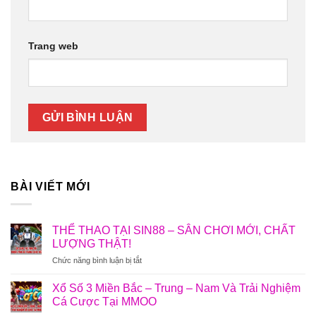
Trang web
BÀI VIẾT MỚI
THỂ THAO TẠI SIN88 – SÂN CHƠI MỚI, CHẤT
LƯỢNG THẬT!
ở
Chức năng bình luận bị tắt
THỂ
THAO
Xổ Số 3 Miền Bắc – Trung – Nam Và Trải Nghiệm
TẠI
Cá Cược Tại MMOO
SIN88