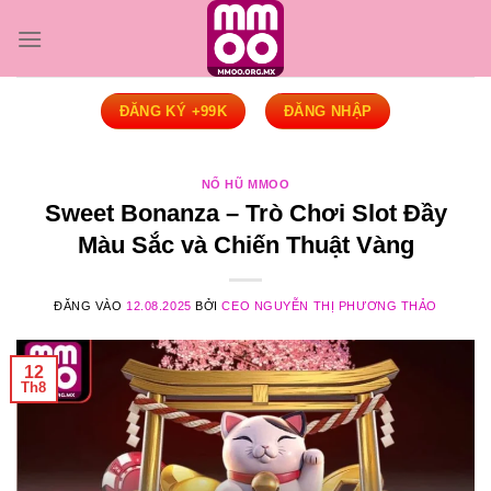
Bỏ
qua
nội
dung
ĐĂNG KÝ +99K
ĐĂNG NHẬP
NỔ HŨ MMOO
Sweet Bonanza – Trò Chơi Slot Đầy
Màu Sắc và Chiến Thuật Vàng
ĐĂNG VÀO
12.08.2025
BỞI
CEO NGUYỄN THỊ PHƯƠNG THẢO
12
Th8