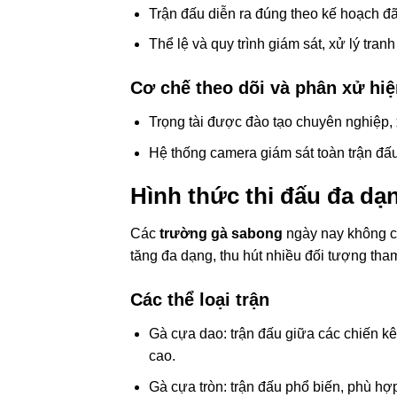
Trận đấu diễn ra đúng theo kế hoạch đã
Thể lệ và quy trình giám sát, xử lý tra
Cơ chế theo dõi và phân xử hiệ
Trọng tài được đào tạo chuyên nghiệp, 
Hệ thống camera giám sát toàn trận đấu, 
Hình thức thi đấu đa dạ
Các
trường gà sabong
ngày nay không chỉ
tăng đa dạng, thu hút nhiều đối tượng tham
Các thể loại trận
Gà cựa dao: trận đấu giữa các chiến kê
cao.
Gà cựa tròn: trận đấu phổ biến, phù h