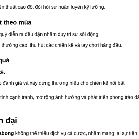
iến thuật cao độ, đòi hỏi sự huấn luyện kỹ lưỡng.
ệt theo mùa
quý diễn ra đều đặn nhằm duy trì sự sôi động.
rị thưởng cao, thu hút các chiến kê và tay chơi hàng đầu.
quả
kê.
p đánh giá và xây dựng thương hiệu cho chiến kê nổi bật.
nh cạnh tranh, mở rộng ảnh hưởng và phát triển phong trào đ
n đại
sabong
không thể thiếu dịch vụ cá cược, nhằm mang lại sự tiện l