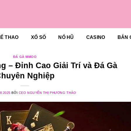
Ể THAO
XỔ SỐ
NỔ HŨ
CASINO
BẮN 
ĐÁ GÀ MMOO
 – Đỉnh Cao Giải Trí và Đá Gà
huyên Nghiệp
08.2025
BỞI
CEO NGUYỄN THỊ PHƯƠNG THẢO