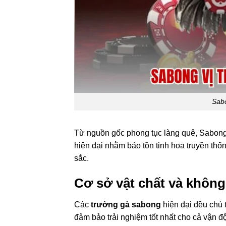
Sabo
Từ nguồn gốc phong tục làng quê, Sabong 
hiện đại nhằm bảo tồn tinh hoa truyền thố
sắc.
Cơ sở vật chất và không
Các
trường gà sabong
hiện đại đều chú 
đảm bảo trải nghiệm tốt nhất cho cả vận độ