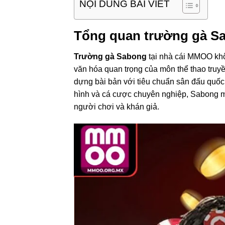
NỘI DUNG BÀI VIẾT
Tổng quan trường gà Sa
Trường gà Sabong
tại nhà cái MMOO khôn
văn hóa quan trọng của môn thể thao truy
dựng bài bản với tiêu chuẩn sân đấu quốc 
hình và cá cược chuyên nghiệp, Sabong m
người chơi và khán giả.