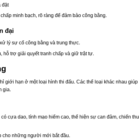
 đặt
nh chấp minh bạch, rõ ràng để đảm bảo công bằng.
n đại
xử lý sự cố công bằng và trung thực.
hỗ trợ giải quyết tranh chấp và giữ trật tự.
ng
 giới hạn ở một loại hình thi đấu. Các thể loại khác nhau giúp
 gia.
 có cựa dao, tính mạo hiểm cao, thể hiện sự can đảm, chiến thu
ợp cho những người mới bắt đầu.