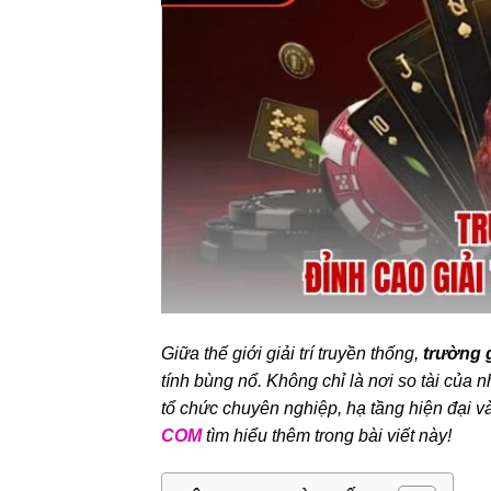
Giữa thế giới giải trí truyền thống,
trường
tính bùng nổ. Không chỉ là nơi so tài của 
tổ chức chuyên nghiệp, hạ tầng hiện đại 
COM
tìm hiểu thêm trong bài viết này!