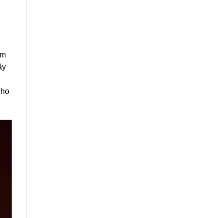
âm
ây
cho