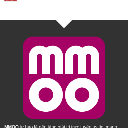
MMOO
tự hào là nền tảng giải trí trực tuyến uy tín, mang