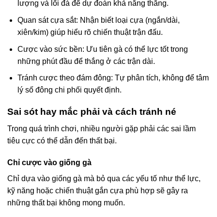
lượng và lối đá để dự đoán khả năng thắng.
Quan sát cựa sắt: Nhận biết loại cựa (ngắn/dài,
xiên/kim) giúp hiểu rõ chiến thuật trận đấu.
Cược vào sức bền: Ưu tiên gà có thể lực tốt trong
những phút đầu để thắng ở các trận dài.
Tránh cược theo đám đông: Tự phân tích, không để tâm
lý số đông chi phối quyết định.
Sai sót hay mắc phải và cách tránh né
Trong quá trình chơi, nhiều người gặp phải các sai lầm
tiêu cực có thể dẫn đến thất bại.
Chỉ cược vào giống gà
Chỉ dựa vào giống gà mà bỏ qua các yếu tố như thể lực,
kỹ năng hoặc chiến thuật gắn cựa phù hợp sẽ gây ra
những thất bại không mong muốn.