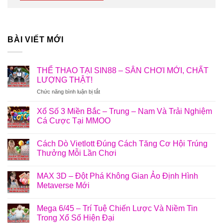
BÀI VIẾT MỚI
THỂ THAO TẠI SIN88 – SÂN CHƠI MỚI, CHẤT
LƯỢNG THẬT!
ở
Chức năng bình luận bị tắt
THỂ
THAO
Xổ Số 3 Miền Bắc – Trung – Nam Và Trải Nghiệm
TẠI
Cá Cược Tại MMOO
SIN88
–
SÂN
Cách Dò Vietlott Đúng Cách Tăng Cơ Hội Trúng
CHƠI
Thưởng Mỗi Lần Chơi
MỚI,
CHẤT
MAX 3D – Đột Phá Không Gian Ảo Định Hình
LƯỢNG
Metaverse Mới
THẬT!
Mega 6/45 – Trí Tuệ Chiến Lược Và Niềm Tin
Trong Xổ Số Hiện Đại