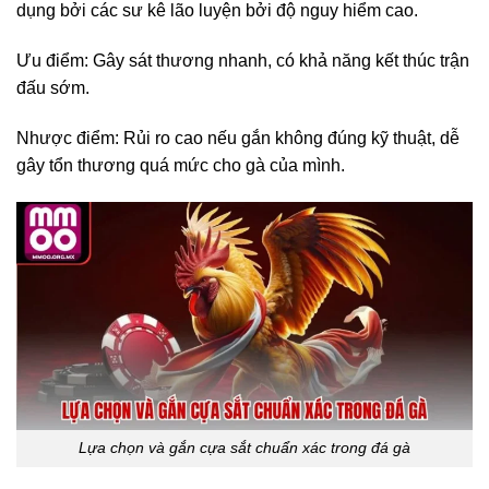
dụng bởi các sư kê lão luyện bởi độ nguy hiểm cao.
Ưu điểm: Gây sát thương nhanh, có khả năng kết thúc trận
đấu sớm.
Nhược điểm: Rủi ro cao nếu gắn không đúng kỹ thuật, dễ
gây tổn thương quá mức cho gà của mình.
Lựa chọn và gắn cựa sắt chuẩn xác trong đá gà