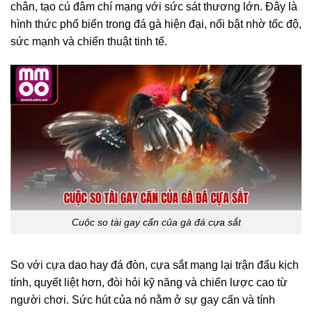
chân, tạo cú đâm chí mạng với sức sát thương lớn. Đây là
hình thức phổ biến trong đá gà hiện đại, nổi bật nhờ tốc độ,
sức mạnh và chiến thuật tinh tế.
Cuộc so tài gay cấn của gà đá cựa sắt
So với cựa dao hay đá đòn, cựa sắt mang lại trận đấu kịch
tính, quyết liệt hơn, đòi hỏi kỹ năng và chiến lược cao từ
người chơi. Sức hút của nó nằm ở sự gay cấn và tính