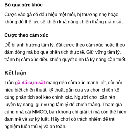
Bỏ qua sức khỏe
Cược vào gà có dấu hiệu mệt mỏi, bị thương nhẹ hoặc
không đủ thể lực sẽ khiến khả năng chiến thắng giảm sút.
Cược theo cảm xúc
Dễ bị ảnh hưởng tâm lý, đặt cược theo cảm xúc hoặc theo
đám đông mà bỏ qua phân tích thực tế. Giữ vững tâm lý,
tránh bị cảm xúc điều khiển quyết định là kỹ năng cần thiết.
Kết luận
Trận
gà đá cựa sắt
mang đến cảm xúc mãnh liệt, đòi hỏi
hiểu biết chiến thuật, kỹ thuật gắn cựa và chọn chiến kê
cùng phân tích soi kèo chính xác. Người chơi cần rèn
luyện kỹ năng, giữ vững tâm lý để chiến thắng. Tham gia
cùng nhà cái MMOO, bạn không chỉ giải trí mà còn thể hiện
đam mê và sự kỷ luật. Hãy chơi có trách nhiệm để trải
nghiệm luôn thú vị và an toàn.