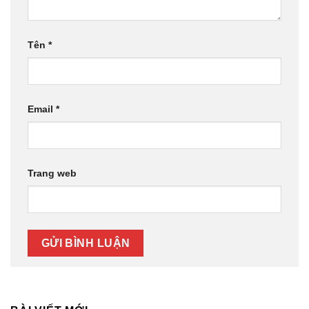
Tên
*
Email
*
Trang web