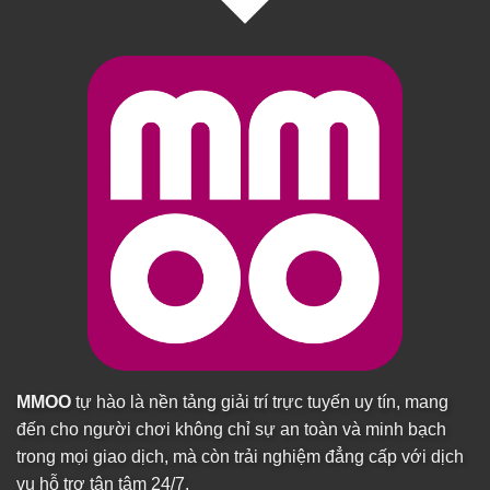
MMOO
tự hào là nền tảng giải trí trực tuyến uy tín, mang
đến cho người chơi không chỉ sự an toàn và minh bạch
trong mọi giao dịch, mà còn trải nghiệm đẳng cấp với dịch
vụ hỗ trợ tận tâm 24/7.