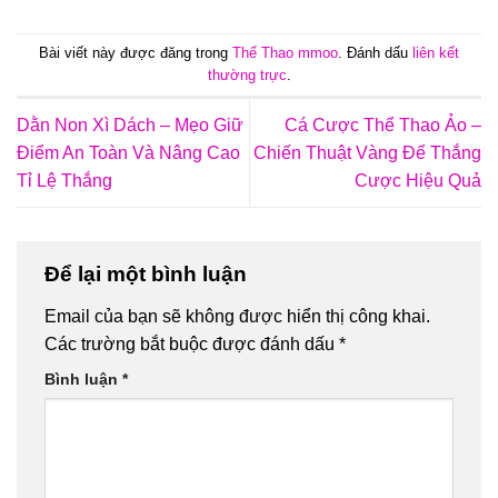
Bài viết này được đăng trong
Thể Thao mmoo
. Đánh dấu
liên kết
thường trực
.
Dằn Non Xì Dách – Mẹo Giữ
Cá Cược Thể Thao Ảo –
Điểm An Toàn Và Nâng Cao
Chiến Thuật Vàng Để Thắng
Tỉ Lệ Thắng
Cược Hiệu Quả
Để lại một bình luận
Email của bạn sẽ không được hiển thị công khai.
Các trường bắt buộc được đánh dấu
*
Bình luận
*