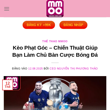
Bỏ
qua
nội
dung
ĐĂNG KÝ +99K
ĐĂNG NHẬP
THỂ THAO MMOO
Kèo Phạt Góc – Chiến Thuật Giúp
Bạn Làm Chủ Bàn Cược Bóng Đá
ĐĂNG VÀO
12.08.2025
BỞI
CEO NGUYỄN THỊ PHƯƠNG THẢO
12
Th8