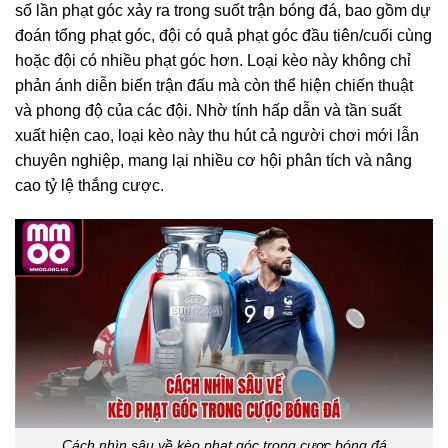
số lần phạt góc xảy ra trong suốt trận
bóng đá, bao gồm dự
đoán tổng phạt góc, đội có quả phạt góc đầu tiên/cuối cùng
hoặc đội có nhiều phạt góc hơn. Loại kèo này không chỉ
phản ánh diễn biến trận đấu mà còn thể hiện chiến thuật
và phong độ của các đội. Nhờ tính hấp dẫn và tần suất
xuất hiện cao, loại kèo này thu hút cả người chơi mới lẫn
chuyên nghiệp, mang lại nhiều cơ hội phân tích và nâng
cao tỷ lệ thắng cược.
Cách nhìn sâu về kèo phạt góc trong cược bóng đá