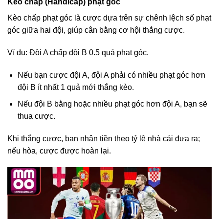
Kèo chấp (Handicap) phạt góc
Kèo chấp phạt góc là cược dựa trên sự chênh lệch số phạt
góc giữa hai đội, giúp cân bằng cơ hội thắng cược.
Ví dụ: Đội A chấp đội B 0.5 quả phạt góc.
Nếu bạn cược đội A, đội A phải có nhiều phạt góc hơn
đội B ít nhất 1 quả mới thắng kèo.
Nếu đội B bằng hoặc nhiều phạt góc hơn đội A, bạn sẽ
thua cược.
Khi thắng cược, bạn nhận tiền theo tỷ lệ nhà cái đưa ra;
nếu hòa, cược được hoàn lại.