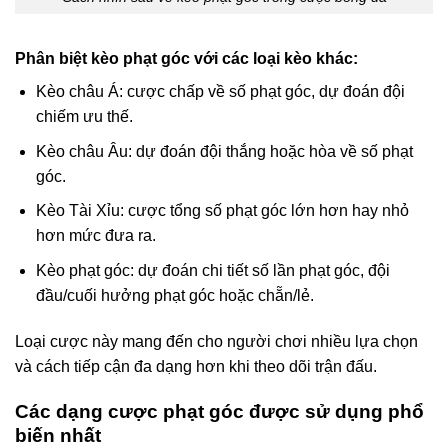
Phân biệt kèo phạt góc với các loại kèo khác:
Kèo châu Á: cược chấp về số phạt góc, dự đoán đội
chiếm ưu thế.
Kèo châu Âu: dự đoán đội thắng hoặc hòa về số phạt
góc.
Kèo Tài Xỉu: cược tổng số phạt góc lớn hơn hay nhỏ
hơn mức đưa ra.
Kèo phạt góc: dự đoán chi tiết số lần phạt góc, đội
đầu/cuối hưởng phạt góc hoặc chẵn/lẻ.
Loại cược này mang đến cho người chơi nhiều lựa chọn
và cách tiếp cận đa dạng hơn khi theo dõi trận đấu.
Các dạng cược phạt góc được sử dụng phổ
biến nhất