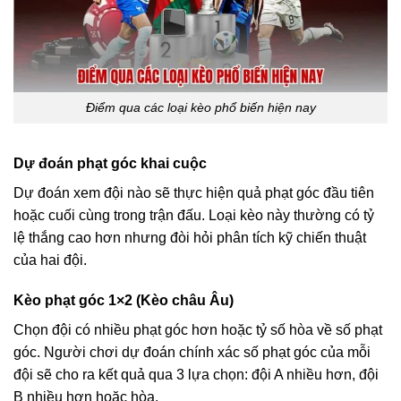
Điểm qua các loại kèo phổ biến hiện nay
Dự đoán phạt góc khai cuộc
Dự đoán xem đội nào sẽ thực hiện quả phạt góc đầu tiên
hoặc cuối cùng trong trận đấu. Loại kèo này thường có tỷ
lệ thắng cao hơn nhưng đòi hỏi phân tích kỹ chiến thuật
của hai đội.
Kèo phạt góc 1×2 (Kèo châu Âu)
Chọn đội có nhiều phạt góc hơn hoặc tỷ số hòa về số phạt
góc. Người chơi dự đoán chính xác số phạt góc của mỗi
đội sẽ cho ra kết quả qua 3 lựa chọn: đội A nhiều hơn, đội
B nhiều hơn hoặc hòa.