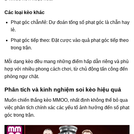
Các loại kèo khác
Phạt góc chẵn/lẻ: Dự đoán tổng số phạt góc là chẵn hay
lẻ.
Phạt góc tiếp theo: Đặt cược vào quả phạt góc tiếp theo
trong trận.
Mỗi dạng kèo đều mang những điểm hấp dẫn riêng và phù
hợp với nhiều phong cách chơi, từ chủ động tấn công đến
phòng ngự chặt.
Phân tích và kinh nghiệm soi kèo hiệu quả
Muốn chiến thắng kèo MMOO, nhất định không thể bỏ qua
việc phân tích chính xác các yếu tố ảnh hưởng đến số phạt
góc trong trận.