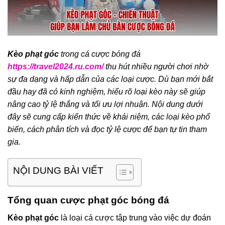
Kèo phạt góc
trong cá cược bóng đá
https://travel2024.ru.com/
thu hút nhiều người chơi nhờ
sự đa dạng và hấp dẫn của các loại cược. Dù bạn mới bắt
đầu hay đã có kinh nghiệm, hiểu rõ loại kèo này sẽ giúp
nâng cao tỷ lệ thắng và tối ưu lợi nhuận. Nội dung dưới
đây sẽ cung cấp kiến thức về khái niệm, các loại kèo phổ
biến, cách phân tích và đọc tỷ lệ cược để bạn tự tin tham
gia.
NỘI DUNG BÀI VIẾT
Tổng quan cược phạt góc bóng đá
Kèo phạt góc
là loại cá cược tập trung vào việc dự đoán