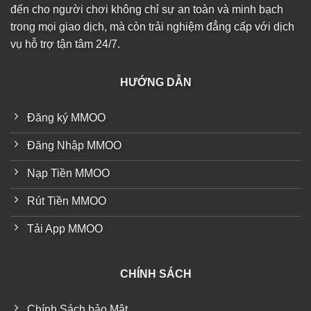
đến cho người chơi không chỉ sự an toàn và minh bạch
trong mọi giao dịch, mà còn trải nghiệm đẳng cấp với dịch
vụ hỗ trợ tận tâm 24/7.
HƯỚNG DẪN
Đăng ký MMOO
Đăng Nhập MMOO
Nạp Tiền MMOO
Rút Tiền MMOO
Tải App MMOO
CHÍNH SÁCH
Chính Sách bảo Mật