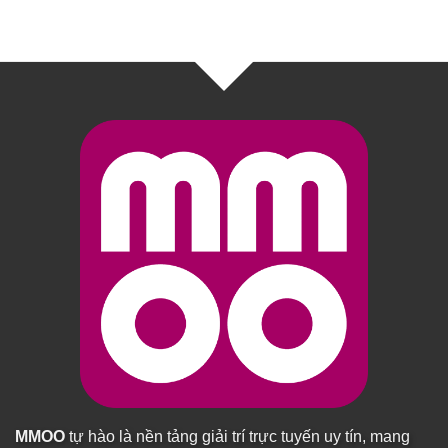
MMOO
tự hào là nền tảng giải trí trực tuyến uy tín, mang