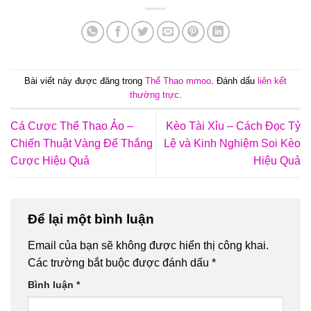
Bài viết này được đăng trong
Thể Thao mmoo
. Đánh dấu
liên kết
thường trực
.
Cá Cược Thể Thao Ảo –
Kèo Tài Xỉu – Cách Đọc Tỷ
Chiến Thuật Vàng Để Thắng
Lệ và Kinh Nghiệm Soi Kèo
Cược Hiệu Quả
Hiệu Quả
Để lại một bình luận
Email của bạn sẽ không được hiển thị công khai.
Các trường bắt buộc được đánh dấu
*
Bình luận
*