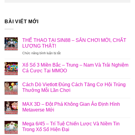
BÀI VIẾT MỚI
THỂ THAO TẠI SIN88 – SÂN CHƠI MỚI, CHẤT
LƯỢNG THẬT!
ở
Chức năng bình luận bị tắt
THỂ
THAO
Xổ Số 3 Miền Bắc – Trung – Nam Và Trải Nghiệm
TẠI
Cá Cược Tại MMOO
SIN88
–
SÂN
Cách Dò Vietlott Đúng Cách Tăng Cơ Hội Trúng
CHƠI
Thưởng Mỗi Lần Chơi
MỚI,
CHẤT
MAX 3D – Đột Phá Không Gian Ảo Định Hình
LƯỢNG
Metaverse Mới
THẬT!
Mega 6/45 – Trí Tuệ Chiến Lược Và Niềm Tin
Trong Xổ Số Hiện Đại